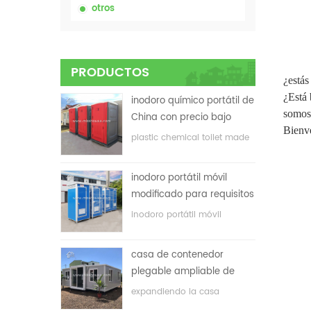
otros
PRODUCTOS
¿estás
¿Está 
inodoro químico portátil de
somos
China con precio bajo
Bienve
plastic chemical toilet made
in China
inodoro portátil móvil
modificado para requisitos
particulares barato de
inodoro portátil móvil
China para el sitio de la
personalizado para el sitio de
construcción
construcción
casa de contenedor
plegable ampliable de
bajo precio
expandiendo la casa
plegable del envase con