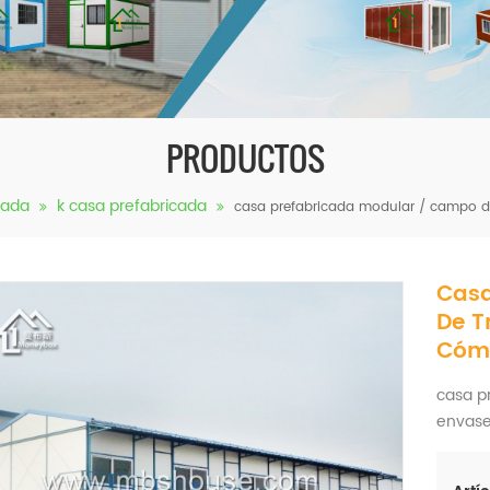
PRODUCTOS
cada
k casa prefabricada
casa prefabricada modular / campo 
Casa
De T
Cóm
casa p
envase