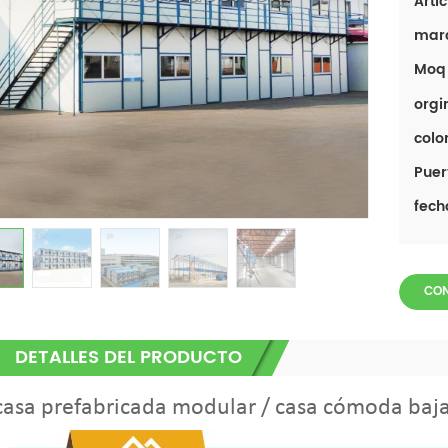
Artíc
mar
Moq 
orgi
color
Puer
fech
CO
DETALLES DEL PRODUCTO
casa prefabricada modular / casa cómoda baja