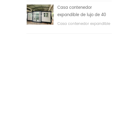
áreas públicas, etc. & nbsp;
Casa contenedor
expandible de lujo de 40
pies con tres dormitorios
Casa contenedor expandible
de lujo de 40 pies con tres
dormitorios