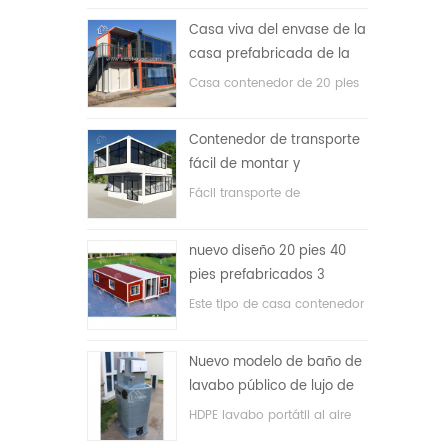
precio bajo
Casa viva del envase de la
casa prefabricada de la
prueba de fuego de los
Casa contenedor de 20 pies
20ft en China
para vivir la casa
Contenedor de transporte
fácil de montar y
conveniente
Fácil transporte de
contenedores de mangueras.
nuevo diseño 20 pies 40
pies prefabricados 3
dormitorios pequeña casa
Este tipo de casa contenedor
contenedor expandible
se actualiza, la casa
contenedor se divide en tres
Nuevo modelo de baño de
dormitorios, un baño y con
lavabo público de lujo de
sistema eléctrico.
plástico HDPE de doble
HDPE lavabo portátil al aire
cara
libre para parques, escuelas,