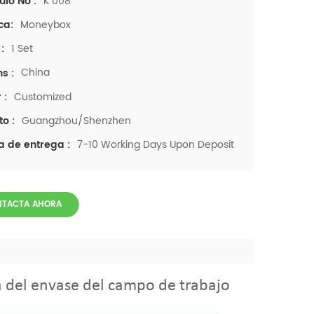
K 008
ulo No :
Moneybox
ca:
1 Set
:
China
ns :
Customized
 :
Guangzhou/Shenzhen
to :
7-10 Working Days Upon Deposit
a de entrega :
NTACTA AHORA
 del envase del campo de trabajo