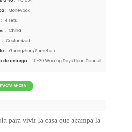
FC 004
ulo No :
Moneybox
ca:
4 sets
:
China
ns :
Customized
 :
Guangzhou/Shenzhen
to :
10-20 Working Days Upon Deposit
a de entrega :
NTACTA AHORA
la para vivir la casa que acampa la