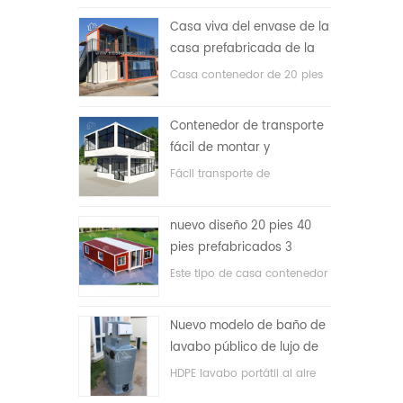
precio bajo
Casa viva del envase de la
casa prefabricada de la
prueba de fuego de los
Casa contenedor de 20 pies
20ft en China
para vivir la casa
Contenedor de transporte
fácil de montar y
conveniente
Fácil transporte de
contenedores de mangueras.
nuevo diseño 20 pies 40
pies prefabricados 3
dormitorios pequeña casa
Este tipo de casa contenedor
contenedor expandible
se actualiza, la casa
contenedor se divide en tres
Nuevo modelo de baño de
dormitorios, un baño y con
lavabo público de lujo de
sistema eléctrico.
plástico HDPE de doble
HDPE lavabo portátil al aire
cara
libre para parques, escuelas,