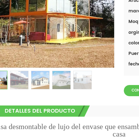
Artíc
mar
Moq 
orgi
color
Puer
fech
CO
DETALLES DEL PRODUCTO
sa desmontable de lujo del envase que ensamb
casa