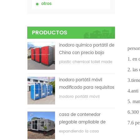
otros
PRODUCTOS
inodoro químico portátil de
person
China con precio bajo
1. en 
plastic chemical toilet made
in China
2. las
inodoro portátil móvil
3.tien
modificado para requisitos
4.anti
particulares barato de
inodoro portátil móvil
5. mat
China para el sitio de la
personalizado para el sitio de
construcción
construcción
6.300 
casa de contenedor
plegable ampliable de
7.6 pe
bajo precio
expandiendo la casa
plegable del envase con