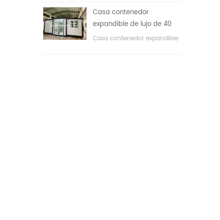
áreas públicas, etc. & nbsp;
Casa contenedor
expandible de lujo de 40
pies con tres dormitorios
Casa contenedor expandible
de lujo de 40 pies con tres
dormitorios