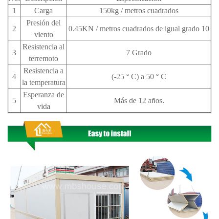
1
Carga
150kg / metros cuadrados
Presión del
2
0.45KN / metros cuadrados de igual grado 10
viento
Resistencia al
3
7 Grado
terremoto
Resistencia a
4
(-25 ° C) a 50 ° C
la temperatura
Esperanza de
5
Más de 12 años.
vida