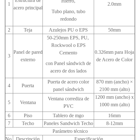
Estructura de
Hierro,
1
2.0mm
acero principal
Tubo plano, tubo
redondo
2
Teja
Azulejos PU o EPS
50mm
50-250mm EPS, PU, ​​
Rockwool o EPS
Panel de pared
0.326mm para Hoja
Cemento
3
externo
de Acero de Color
con
Panel sándwich de
acero de dos lados
Puerta de acero color
870 mm (ancho) ×
4
Puerta
panel sándwich
2100 mm (alto)
1200 mm (ancho) x
Ventana corrediza de
5
Ventana
1000 mm (alto)
PVC
6
Piso
Tablero de mgo
16mm
7
Techo
Paneles Sandwich Techo
8-12mm
Parámetro técnico
No.
Descripción
Especificación